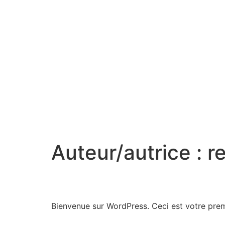
DERRIERE
CHAQUE
GRAMME SE
CACHE UN
DRAME
Auteur/autrice :
r
Bonjour tout le monde 
Bienvenue sur WordPress. Ceci est votre prem